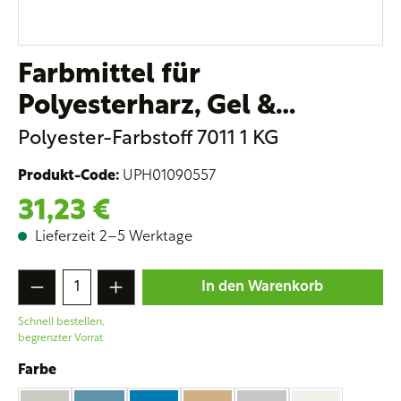
Farbmittel für
Farbmittel für Polyesterharz, Gel & Decklacke - 1 kg - RAL 
Polyesterharz, Gel &
Decklacke - 1 kg - RAL 7011
Polyester-Farbstoff 7011 1 KG
Produkt-Code:
UPH01090557
31,23 €
Lieferzeit 2–5 Werktage
Produkt Anzahl: Gib den gewünschten Wert
In den Warenkorb
Schnell bestellen,
begrenzter Vorrat
auswählen
Farbe