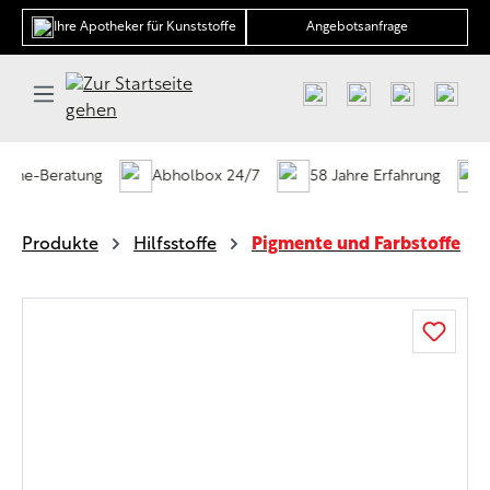
alt springen
Ihre Apotheker für Kunststoffe
Angebotsanfrage
-Beratung
Abholbox 24/7
58 Jahre Erfahrung
Vor 
Produkte
Hilfsstoffe
Pigmente und Farbstoffe
Bildergalerie überspringen