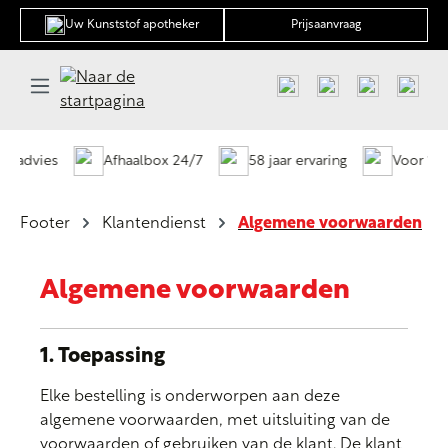
hoofdinhoud
Uw Kunststof apotheker
Prijsaanvraag
 advies
Afhaalbox 24/7
58 jaar ervaring
Voor 12u b
Footer
Klantendienst
Algemene voorwaarden
Algemene voorwaarden
1. Toepassing
Elke bestelling is onderworpen aan deze
algemene voorwaarden, met uitsluiting van de
voorwaarden of gebruiken van de klant. De klant