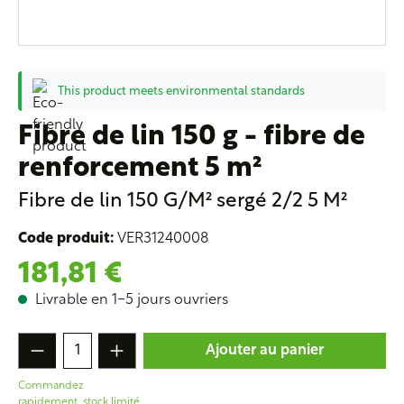
This product meets environmental standards
Fibre de lin 150 g - fibre de
Fibre de lin 150 g - fibre de renforcement 5 m²
renforcement 5 m²
Fibre de lin 150 G/M² sergé 2/2 5 M²
Code produit:
VER31240008
181,81 €
Livrable en 1-5 jours ouvriers
Quantité de produit : Entrez la quantité s
Ajouter au panier
Commandez
rapidement, stock limité