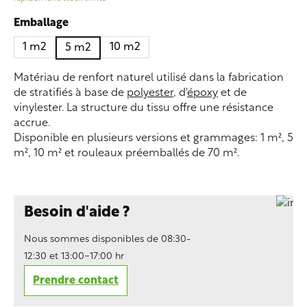
Sélectionnez
Emballage
1 m2
10 m2
5 m2
Matériau de renfort naturel utilisé dans la fabrication
de stratifiés à base de
polyester
, d'
époxy
et de
vinylester. La structure du tissu offre une résistance
accrue.
Disponible en plusieurs versions et grammages: 1 m², 5
m², 10 m² et rouleaux préemballés de 70 m².
Besoin d'aide ?
Nous sommes disponibles de 08:30-
12:30 et 13:00-17:00 hr
Prendre contact