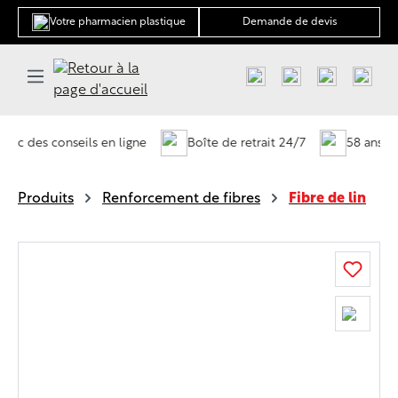
tenu principal
Votre pharmacien plastique
Demande de devis
ec des conseils en ligne
Boîte de retrait 24/7
58 ans d'ex
Produits
Renforcement de fibres
Fibre de lin
Ignorer la galerie d'images